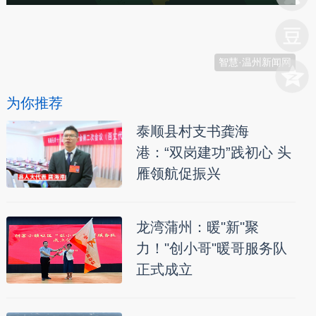
本文转自：
温州新闻网 66wz.com
智慧·温州新闻网
为你推荐
泰顺县村支书龚海
港：“双岗建功”践初心 头
雁领航促振兴
龙湾蒲州：暖"新"聚
力！"创小哥"暖哥服务队
正式成立