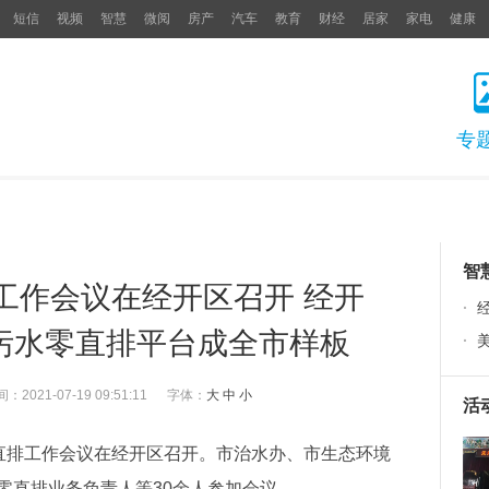
短信
视频
智慧
微阅
房产
汽车
教育
财经
居家
家电
健康
专
智
工作会议在经开区召开 经开
·
字 污水零直排平台成全市样板
·
间：
2021-07-19 09:51:11
字体：
大
中
小
活
零直排工作会议在经开区召开。市治水办、市生态环境
零直排业务负责人等30余人参加会议。