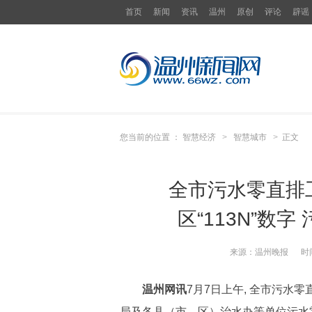
首页
新闻
资讯
温州
原创
评论
辟谣
您当前的位置 ：
智慧经济
>
智慧城市
>
正文
全市污水零直排
区“113N”数
来源：
温州晚报
时
温州网讯
7月7日上午, 全市污水
局及各县（市、区）治水办等单位污水