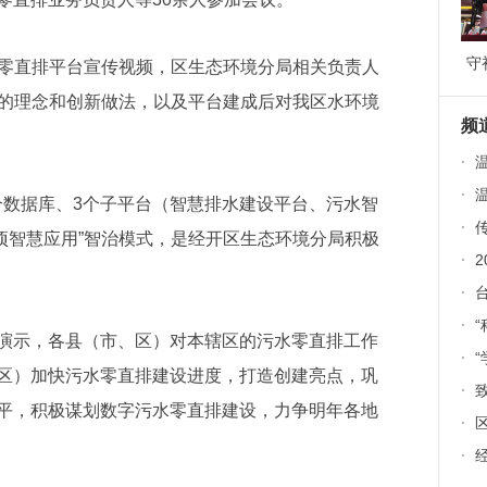
守
水零直排平台宣传视频，区生态环境分局相关负责人
道
平台的理念和创新做法，以及平台建成后对我区水环境
9
频
·
温
·
1个数据库、3个子平台（智慧排水建设平台、污水智
·
传
项智慧应用”智治模式，是经开区生态环境分局积极
·
2
·
·
示，各县（市、区）对本辖区的污水零直排工作
·
“
区）加快污水零直排建设进度，打造创建亮点，巩
·
致
平，积极谋划数字污水零直排建设，力争明年各地
·
区
·
经