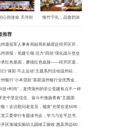
初心担使命 天河街
恪竹于礼，品畲韵浓
庆祝中国共产党成立
——浙江财经大学财政
8周年纪念大会隆重
税务学院赴温州竹里开
道推荐
召开
展社会实践活动
州退役军人事务局副局长杨雷赴经开区开展慰问调研活动
温州浙报：党建引领 活力“四动”强化战斗堡垒
承红色基因，赓续红色血脉——经开区退役军人参观“百年荣耀·红动经开”图片展
021“体彩 不止运动”主题系列活动温州站 助力“激情冠军夜”
台州银行“小本贷款”喜获温州银行业优秀金融产品
“科技+时尚”，龙湾蒲州的非公党建有点不一样
学史中坚定信念、奋斗中激扬青春”主题团日活动暨温州石油第七次团代会
敬！走访慰问老党员，颁发“光荣在党50年”纪念章
党工委举行专题读书会，学习习近平总书记重要讲话精神
开区海城实验幼儿园竣工验收 惠及周边600名幼儿