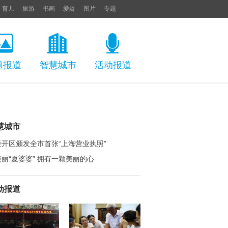
育儿
旅游
书画
爱龄
图片
专题
题报道
智慧城市
活动报道
慧城市
经开区颁发全市首张“上海营业执照”
美丽“夏婆婆” 拥有一颗美丽的心
动报道