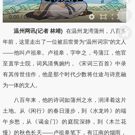
0:00
/
02:49
温州网讯(记者 林靖)
在温州龙湾蒲州，八百多
年前，这里走出了一位被后世誉为“温州词宗”的文人
——他叫卢祖皋。卢祖皋，字申之，号蒲江，他官
至直学士院，词风清隽婉约，《宋词三百首》中录
有其传世佳作，他是那个时代少数将仕途与诗意融
为一体的文人。
八百年来，他的诗词如蒲州之水，润泽着这片
土地。从《闲行》的春日漫步，到《水龙吟》的端
午乡愁，从《谒金门》的庭院深静，到《木兰花
慢》的秋色长天——卢祖皋笔下，有江南的烟雨，