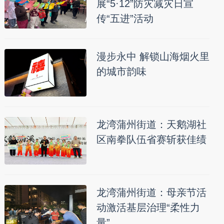
展“5·12”防灾减灾日宣
传“五进”活动
漫步永中 解锁山海烟火里
的城市韵味
龙湾蒲州街道：天鹅湖社
区南拳队伍省赛斩获佳绩
龙湾蒲州街道：母亲节活
动激活基层治理“柔性力
量”