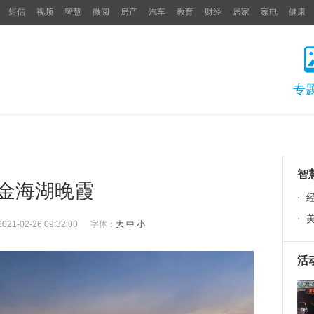
短信
视频
智慧
微阅
房产
汽车
教育
财经
居家
家电
健康
专
智
金海湖晚霞
·
·
2021-02-26 09:32:00
字体：
大
中
小
活