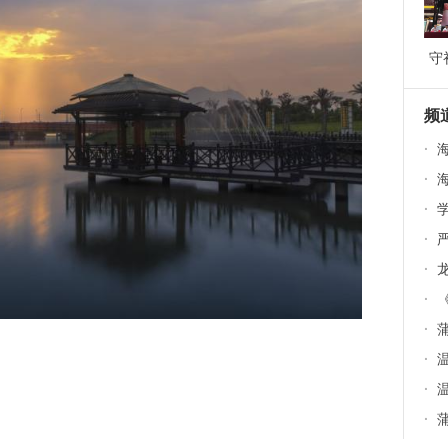
守
道
9
频
·
·
海
·
·
严
·
·
《
·
·
温
·
温
·