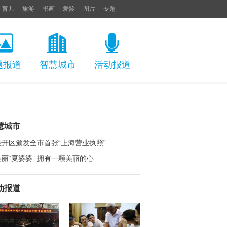
育儿
旅游
书画
爱龄
图片
专题
题报道
智慧城市
活动报道
慧城市
经开区颁发全市首张“上海营业执照”
美丽“夏婆婆” 拥有一颗美丽的心
动报道