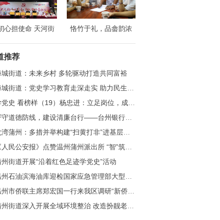
初心担使命 天河街
恪竹于礼，品畲韵浓
庆祝中国共产党成立
——浙江财经大学财政
8周年纪念大会隆重
税务学院赴温州竹里开
道推荐
召开
展社会实践活动
海城街道：未来乡村 多轮驱动打造共同富裕
城街道：党史学习教育走深走实 助力民生实事高效落地
学党史 看榜样（19）杨忠进：立足岗位，成就自我
守道德防线，建设清廉台行——台州银行温州分行开展员工道德风险防控学习
龙湾蒲州：多措并举构建“扫黄打非”进基层新格局
人民公安报》点赞温州蒲州派出所 “智”筑社会治安防控体系
蒲州街道开展“沿着红色足迹学党史”活动
州石油滨海油库迎检国家应急管理部大型油气储存基地安全风险评估督导
州市侨联主席郑宏国一行来我区调研“新侨创新创业园”
蒲州街道深入开展全域环境整治 改造扮靓老旧小区