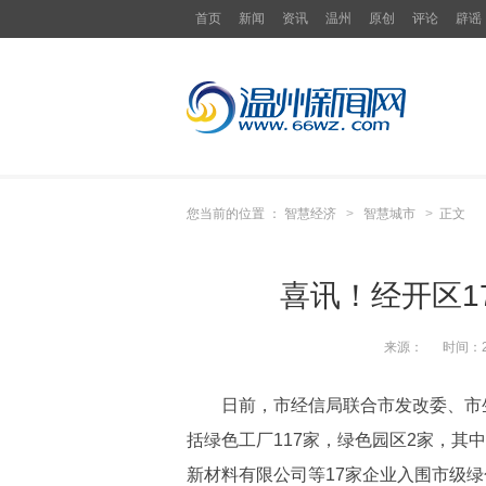
首页
新闻
资讯
温州
原创
评论
辟谣
您当前的位置 ：
智慧经济
>
智慧城市
>
正文
喜讯！经开区1
来源：
时间：
日前，市经信局联合市发改委、市生态
括绿色工厂117家，绿色园区2家，其
新材料有限公司等17家企业入围市级