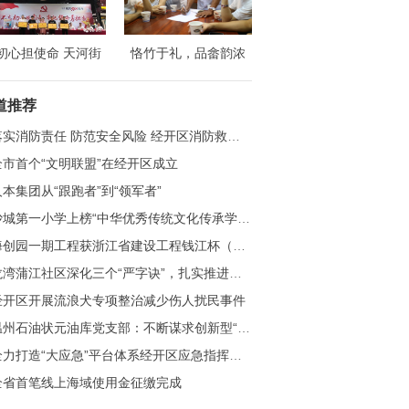
初心担使命 天河街
恪竹于礼，品畲韵浓
庆祝中国共产党成立
——浙江财经大学财政
8周年纪念大会隆重
税务学院赴温州竹里开
道推荐
召开
展社会实践活动
实消防责任 防范安全风险 经开区消防救援大队联合天河街道启动“119”消防宣传月活动
全市首个“文明联盟”在经开区成立
人本集团从“跟跑者”到“领军者”
沙城第一小学上榜“中华优秀传统文化传承学校”
创园一期工程获浙江省建设工程钱江杯（优质工程）奖
湾蒲江社区深化三个“严字诀”，扎实推进清廉村居建设
经开区开展流浪犬专项整治减少伤人扰民事件
州石油状元油库党支部：不断谋求创新型“清廉库站”建设
力打造“大应急”平台体系经开区应急指挥中心建设项目竣工验收
全省首笔线上海域使用金征缴完成