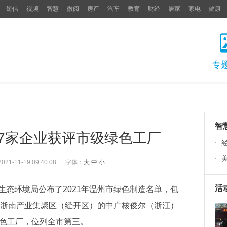
短信
视频
智慧
微阅
房产
汽车
教育
财经
居家
家电
健康
专
智
7家企业获评市级绿色工厂
·
·
2021-11-19 09:40:08
字体：
大
中
小
活
环境局公布了2021年温州市绿色制造名单，包
中浙南产业集聚区（经开区）的中广核俊尔（浙江）
绿色工厂，位列全市第三。