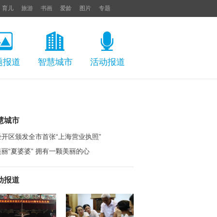
育儿
旅游
书画
爱龄
图片
专题
题报道
智慧城市
活动报道
慧城市
经开区颁发全市首张“上海营业执照”
美丽“夏婆婆” 拥有一颗美丽的心
动报道