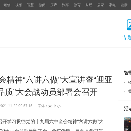
短信
视频
智慧
微阅
房产
汽车
教育
财经
居家
家电
健康
专
智
精神“六讲六做”大宣讲暨“迎亚
·
品质”大会战动员部署会召开
·
2021-11-22 09:57:15
字体：
大
中
小
活
区召开学习贯彻党的十九届六中全会精神“六讲六做”大
300天大会战动员部署会。会议强调，要深入学习贯