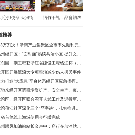
初心担使命 天河街
恪竹于礼，品畲韵浓
庆祝中国共产党成立
——浙江财经大学财政
8周年纪念大会隆重
税务学院赴温州竹里开
道推荐
召开
展社会实践活动
.3万剂次！浙南产业集聚区全市率先顺利完成3至11岁儿童新冠疫苗接种工作
州经开区：“面对面”畅谈共治小区 提升文明品质共迎亚运
创园一期工程获浙江省建设工程钱江杯（优质工程）奖
经开区开展流浪犬专项整治减少伤人扰民事件
力打造“大应急”平台体系经开区应急指挥中心建设项目竣工验收
汪驰来经开区调研增资扩产、安全生产、疫情防控工作
湾区、经开区联合召开人武工作及退役军人事务工作业务培训会
湾蒲江社区深化三个“严字诀”，扎实推进清廉村居建设
全省首笔线上海域使用金征缴完成
温州顺风加油站站长金卢中：穿行在加油站的掌灯人