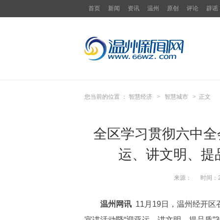
首页
新闻
资讯
温州
原创
评论
辟谣
您当前的位置 ：
智慧经济
>
智慧城市
>
正文
全区学习贯彻六中全会
运、讲文明、提
来源：
时间：
温州网讯
11月19日，温州经开
宣讲活动暨“迎亚运、讲文明、提品质”