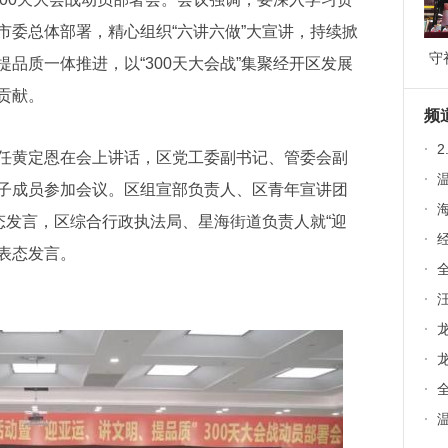
市委总体部署，精心组织“六讲六做”大宣讲，持续掀
守
品质一体推进，以“300天大会战”集聚经开区发展
道
贡献。
9
频
·
2
黄定恩在会上讲话，区党工委副书记、管委会副
·
温
子成员参加会议。区组宣部负责人、区青年宣讲团
·
海
态发言，区综合行政执法局、星海街道负责人就“迎
·
作表态发言。
·
全
·
·
龙
·
龙
·
·