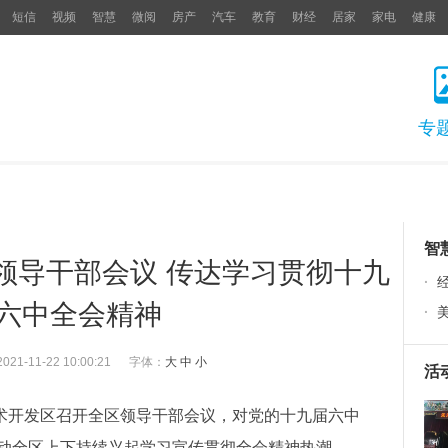
短信
视频
智慧
微阅
房产
汽车
教育
财经
居家
家电
健康
专
智
领导干部会议 传达学习贯彻十九
·
六中全会精神
·
2021-11-22 10:00:21
字体：
大
中
小
活
技术开发区召开全区领导干部会议，对党的十九届六中
动全区上下持续兴起学习宣传贯彻全会精神热潮。