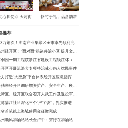
初心担使命 天河街
恪竹于礼，品畲韵浓
庆祝中国共产党成立
——浙江财经大学财政
8周年纪念大会隆重
税务学院赴温州竹里开
道推荐
召开
展社会实践活动
.3万剂次！浙南产业集聚区全市率先顺利完成3至11岁儿童新冠疫苗接种工作
州经开区：“面对面”畅谈共治小区 提升文明品质共迎亚运
创园一期工程获浙江省建设工程钱江杯（优质工程）奖
经开区开展流浪犬专项整治减少伤人扰民事件
力打造“大应急”平台体系经开区应急指挥中心建设项目竣工验收
汪驰来经开区调研增资扩产、安全生产、疫情防控工作
湾区、经开区联合召开人武工作及退役军人事务工作业务培训会
湾蒲江社区深化三个“严字诀”，扎实推进清廉村居建设
全省首笔线上海域使用金征缴完成
温州顺风加油站站长金卢中：穿行在加油站的掌灯人