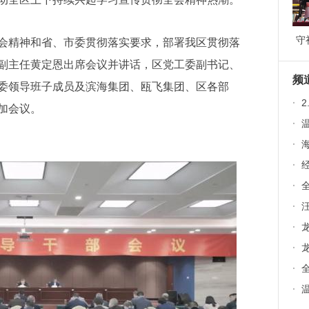
守
精神和省、市委贯彻落实要求，部署我区贯彻落
道
副主任黄定恩出席会议并讲话，区党工委副书记、
9
频
委领导班子成员及滨海集团、瓯飞集团、区各部
·
2
加会议。
·
温
·
海
·
·
全
·
·
龙
·
龙
·
·