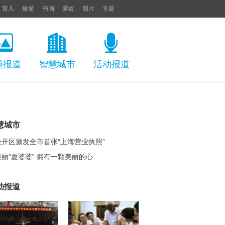
育儿
旅游
书画
爱龄
图片
专题
题报道
智慧城市
活动报道
慧城市
经开区颁发全市首张“上海营业执照”
美丽“夏婆婆” 拥有一颗美丽的心
动报道