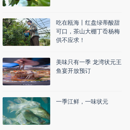
吃在瓯海丨红盘绿蒂酸甜
可口，茶山大棚丁岙杨梅
供不应求！
美味只有一季 龙湾状元王
鱼宴开放预订
一季江鲜，一味状元