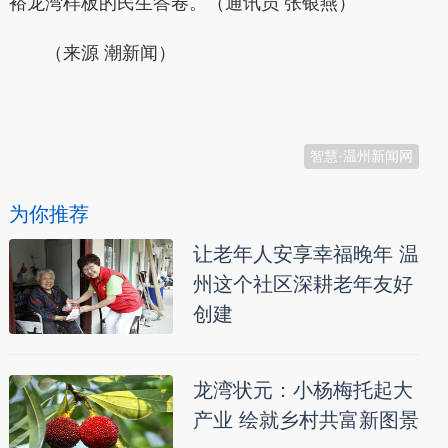
裕龙湾样板的民生答卷。（通讯员 张银燕）
（
来源 潮新闻）
本文转自：
温州新闻网 66wz.com
智慧·温州新闻网
为你推荐
让老年人安享幸福晚年 温
州这个社区深耕老年友好
创建
龙湾状元：小杨梅托起大
产业 绘就乡村共富新图景