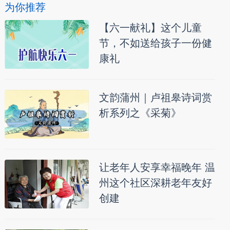
为你推荐
【六一献礼】这个儿童
节，不如送给孩子一份健
康礼
文韵蒲州｜卢祖皋诗词赏
析系列之《采菊》
让老年人安享幸福晚年 温
州这个社区深耕老年友好
创建