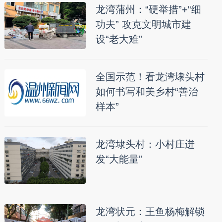
龙湾蒲州：“硬举措”+“细
功夫” 攻克文明城市建
设“老大难”
全国示范！看龙湾埭头村
如何书写和美乡村“善治
样本”
龙湾埭头村：小村庄迸
发“大能量”
龙湾状元：王鱼杨梅解锁