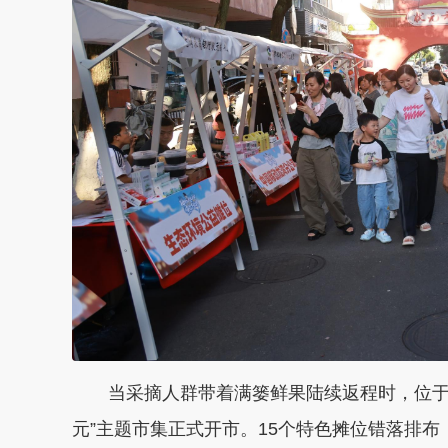
当采摘人群带着满篓鲜果陆续返程时，位于龙
元”主题市集正式开市。15个特色摊位错落排布