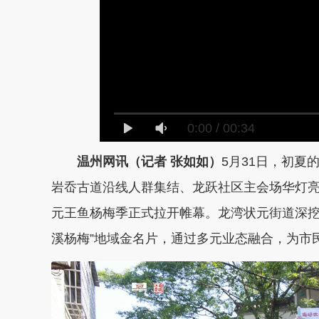
0:00
/
00:34
温州网讯（记者 张如如）
5月31日，初
岩岙古道沿线人群集结、龙跃社区主会场华灯亮
元王鱼杨梅季正式拉开帷幕。龙湾状元街道深挖
溪杨梅”地域金名片，通过多元业态融合，为市