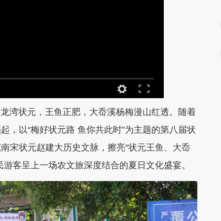
夏的龙湾状元，王鱼正肥，大岙溪杨梅漫山红透。随着
起，以“梅好状元路 鱼你共此时”为主题的第八届状
南宋状元赵建大历史文脉，擦亮“状元王鱼、大岙
民游客呈上一场农文旅深度结合的夏日文化盛宴。