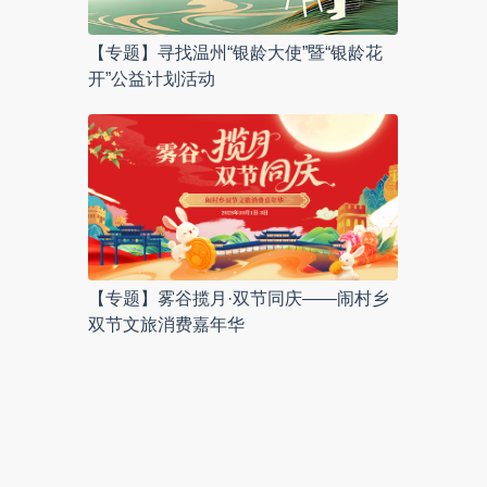
【专题】寻找温州“银龄大使”暨“银龄花
开”公益计划活动
【专题】雾谷揽月·双节同庆——闹村乡
双节文旅消费嘉年华