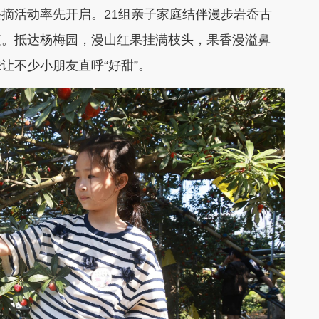
摘活动率先开启。21组亲子家庭结伴漫步岩岙古
随。抵达杨梅园，漫山红果挂满枝头，果香漫溢鼻
让不少小朋友直呼“好甜”。