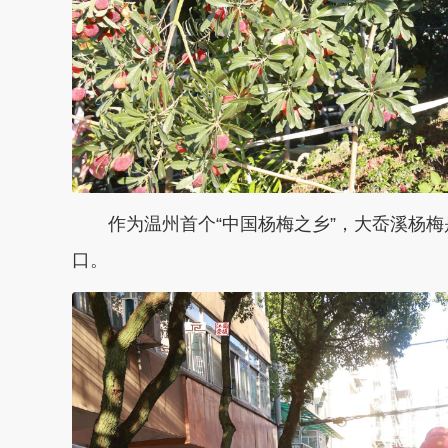
作为温州首个“中国杨梅之乡”，大岙溪杨梅
口。