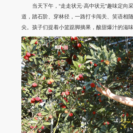
当天下午，“走走状元·高中状元”趣味定向采
道，踏石阶、穿林径，一路打卡闯关、笑语相
尖。孩子们提着小篮踮脚摘果，酸甜爆汁的滋味