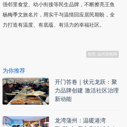
强邻里食堂、幼小衔接等民生品牌，不断擦亮王鱼
杨梅季文旅名片，用实干与温情回应居民期盼，全
力打造有温度、有底蕴、有活力的幸福社区。
本文转自：
温州新闻网 66wz.com
智慧·温州新闻网
为你推荐
开门答卷｜状元龙跃：聚
力品牌创建 激活社区治理
新动能
龙湾蒲州：温暖港湾