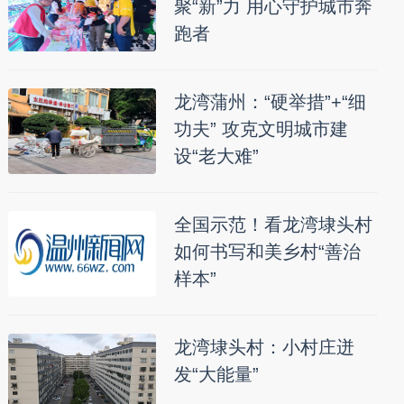
聚“新”力 用心守护城市奔
跑者
龙湾蒲州：“硬举措”+“细
功夫” 攻克文明城市建
设“老大难”
全国示范！看龙湾埭头村
如何书写和美乡村“善治
样本”
龙湾埭头村：小村庄迸
发“大能量”