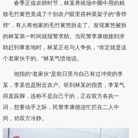
春季正值农耕时节，林某养殖场中圈牛用的精
致毛竹篱笆竟成了个别农户眼里搭种菜架子的“香饽
饽”，有人将他家的毛竹篱笆拆走了。发现篱笆被拆
的林某第一时间就报警求助。当民警李康德接到求
助赶到事发地时，林某正在与人争执，“肯定就是这
个老家伙干的。”林某气愤地说。
他指的“老家伙”是前日里与自己有过冲突的李
某，李某也是附近农户。听到林某的指责，李某气
得直跺脚，连称不是自己干的，正在双方各执一
词，想要动手之际，民警李康德连忙拦在二人中
间，劝双方冷静。