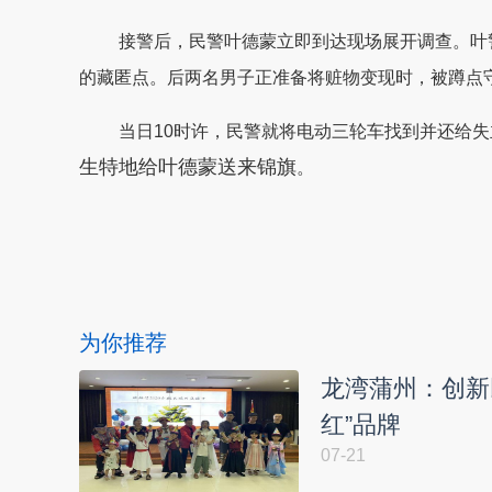
接警后，民警叶德蒙立即到达现场展开调查。叶
的藏匿点。后两名男子正准备将赃物变现时，被蹲点
当日10时许，民警就将电动三轮车找到并还给
生
特地给
叶德蒙
送来锦旗
。
本文转自：
温州新闻网 66wz.com
为你推荐
龙湾蒲州：创新
红”品牌
07-21