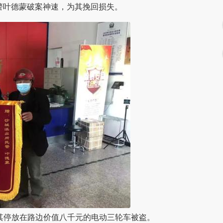
民警叶德蒙破案神速，为其挽回损失。
称其停放在路边价值八千元的电动三轮车被盗。