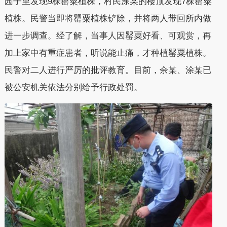
园子里发现9株罂粟植株，村民涂某的楼顶发现7株罂粟
植株。民警当即将罂粟植株铲除，并将两人带回所内做
进一步调查。经了解，当事人因罂粟好看、可观赏，再
加上家中有重症患者，听说能止痛，才种植罂粟植株。
民警对二人进行严厉的批评教育。目前，余某、涂某已
被公安机关依法分别给予行政处罚。