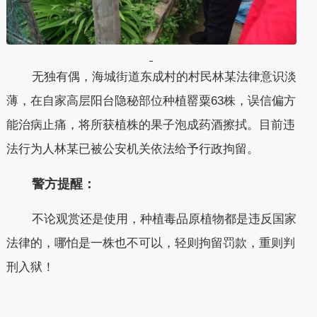
无独有偶，海城街道东成村的村民林某法律意识淡
薄，在自家高层阳台隐秘部位种植罂粟63株，误信偏方
能治病止痛，将所获植株的果子泡成药酒擦拭。目前违
法行为人林某已被公安机关依法给予行政拘留。
警方提醒：
不论观赏还是使用，种植毒品原植物都是违反国家
法律的，哪怕是一株也不可以，轻则拘留罚款，重则判
刑入狱！
本文转自：
温州新闻网 66wz.com