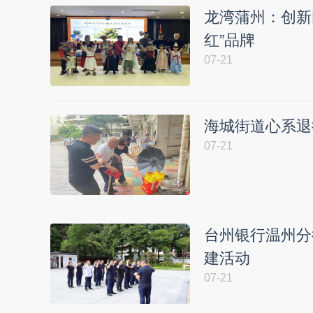
龙湾蒲州：创新
红”品牌
07-21
海城街道心系退
07-21
台州银行温州分
建活动
07-21