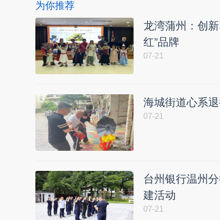
为你推荐
龙湾蒲州：创新
红”品牌
07-21
海城街道心系退
07-21
台州银行温州分
建活动
07-21