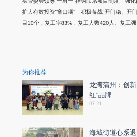
实管委会领导“一对一”挂钩联系项目制度，强
扩大有效投资“窗口期”，积极备战“开门稳、开
目10个，复工率83%，复工人数420人、复工强度
本文转自：
温州新闻网 66wz.com
为你推荐
龙湾蒲州：创新
红”品牌
07-21
海城街道心系退