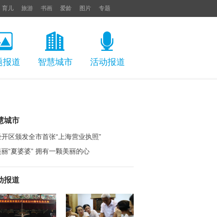
育儿
旅游
书画
爱龄
图片
专题
题报道
智慧城市
活动报道
慧城市
经开区颁发全市首张“上海营业执照”
美丽“夏婆婆” 拥有一颗美丽的心
动报道