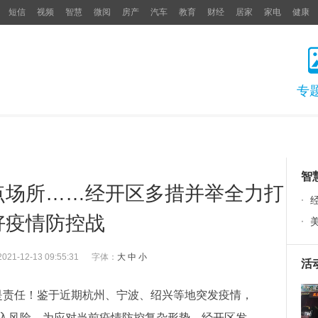
短信
视频
智慧
微阅
房产
汽车
教育
财经
居家
家电
健康
专
智
点场所……经开区多措并举全力打
·
好疫情防控战
·
2021-12-13 09:55:31
字体：
大
中
小
活
是责任！鉴于近期杭州、宁波、绍兴等地突发疫情，
入风险。为应对当前疫情防控复杂形势，经开区发