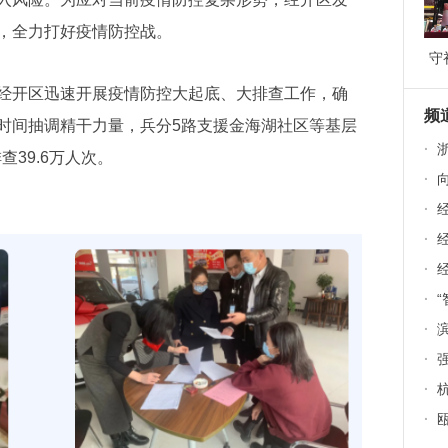
，全力打好疫情防控战。
守
道
开区迅速开展疫情防控大起底、大排查工作，确
9
频
时间抽调精干力量，兵分5路支援金海湖社区等基层
·
查39.6万人次。
·
向
·
经
·
经
·
·
·
·
·
·