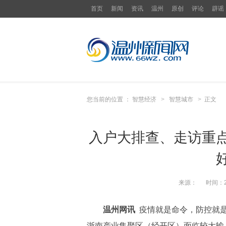
首页
新闻
资讯
温州
原创
评论
辟谣
您当前的位置 ：
智慧经济
>
智慧城市
>
正文
入户大排查、走访重
来源：
时间：
温州网讯
疫情就是命令，防控就
浙南产业集聚区（经开区）面临较大输