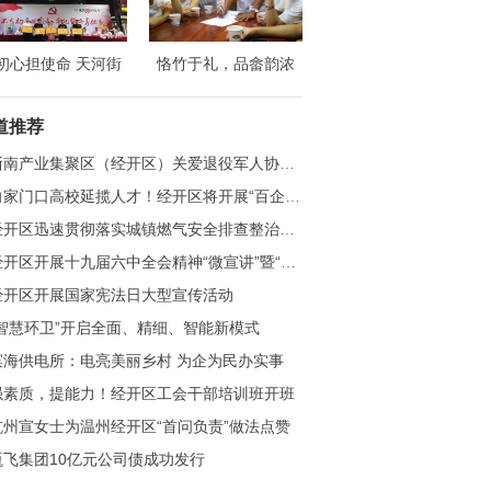
初心担使命 天河街
恪竹于礼，品畲韵浓
庆祝中国共产党成立
——浙江财经大学财政
8周年纪念大会隆重
税务学院赴温州竹里开
道推荐
召开
展社会实践活动
浙南产业集聚区（经开区）关爱退役军人协会正式成立
家门口高校延揽人才！经开区将开展“百企千岗”实习就业大行动
开区迅速贯彻落实城镇燃气安全排查整治工作会议精神
开区开展十九届六中全会精神“微宣讲”暨“迎亚运 讲文明 提品质”国际志愿者日公益活动
经开区开展国家宪法日大型宣传活动
“智慧环卫”开启全面、精细、智能新模式
滨海供电所：电亮美丽乡村 为企为民办实事
强素质，提能力！经开区工会干部培训班开班
杭州宣女士为温州经开区“首问负责”做法点赞
瓯飞集团10亿元公司债成功发行